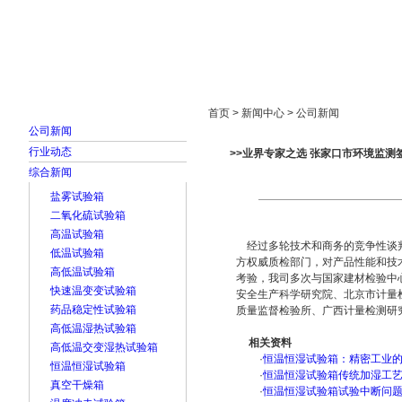
首页
走进雅士林
新闻中心
产品展示
首页 > 新闻中心 > 公司新闻
公司新闻
行业动态
>>业界专家之选 张家口市环境监测
综合新闻
盐雾试验箱
二氧化硫试验箱
高温试验箱
经过多轮技术和商务的竞争性谈判
低温试验箱
方权威质检部门，对产品性能和技
高低温试验箱
考验，我司多次与国家建材检验中
快速温变变试验箱
安全生产科学研究院、北京市计量
药品稳定性试验箱
质量监督检验所、广西计量检测研
高低温湿热试验箱
相关资料
高低温交变湿热试验箱
·
恒温恒湿试验箱：精密工业
恒温恒湿试验箱
·
恒温恒湿试验箱传统加湿工
真空干燥箱
·
恒温恒湿试验箱试验中断问