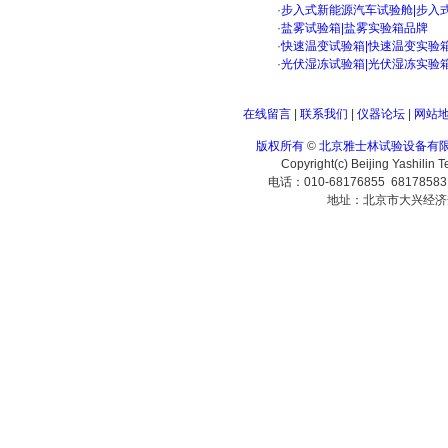
·
步入式新能源汽车试验舱|步入
·
盐雾试验箱|盐雾实验箱品牌
·
快速温变试验箱|快速温变实验
·
光伏湿冻试验箱|光伏湿冻实验
在线留言
|
联系我们
|
仪器论坛
|
网站
版权所有
©
北京雅士林试验设备有
Copyright(c) Beijing Yashilin 
电话：010-68176855 6817858
地址：北京市大兴经济