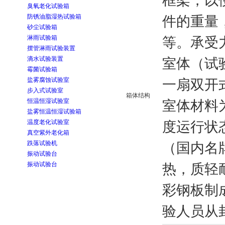
框架，以
臭氧老化试验箱
防锈油脂湿热试验箱
件的重量
砂尘试验箱
淋雨试验箱
等。承受力
摆管淋雨试验装置
滴水试验装置
室体（试
霉菌试验箱
盐雾腐蚀试验室
一扇双开式
步入式试验室
箱体结构
恒温恒湿试验室
室体材料
盐雾恒温恒湿试验箱
温度老化试验室
度运行状
真空紫外老化箱
跌落试验机
（国内名
振动试验台
振动试验台
热，质轻
彩钢板
制
验人员从