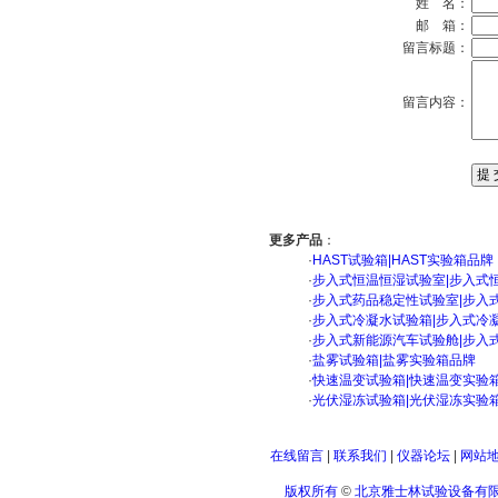
姓 名：
邮 箱：
留言标题：
留言内容：
更多产品
：
·
HAST试验箱|HAST实验箱品牌
·
步入式恒温恒湿试验室|步入式
·
步入式药品稳定性试验室|步入
·
步入式冷凝水试验箱|步入式冷
·
步入式新能源汽车试验舱|步入
·
盐雾试验箱|盐雾实验箱品牌
·
快速温变试验箱|快速温变实验
·
光伏湿冻试验箱|光伏湿冻实验
在线留言
|
联系我们
|
仪器论坛
|
网站
版权所有
©
北京雅士林试验设备有