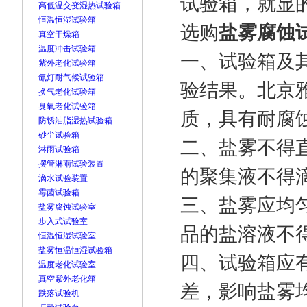
试验箱，就显
高低温交变湿热试验箱
恒温恒湿试验箱
选购
盐雾腐蚀
真空干燥箱
温度冲击试验箱
一、试验箱及
紫外老化试验箱
氙灯耐气候试验箱
验结果。北京雅
换气老化试验箱
臭氧老化试验箱
质，具有耐腐
防锈油脂湿热试验箱
砂尘试验箱
二、盐雾不得
淋雨试验箱
摆管淋雨试验装置
的聚集液不得
滴水试验装置
霉菌试验箱
三、盐雾应均
盐雾腐蚀试验室
步入式试验室
品的盐溶液不
恒温恒湿试验室
盐雾恒温恒湿试验箱
四、试验箱应
温度老化试验室
真空紫外老化箱
差，影响盐雾
跌落试验机