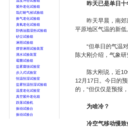
温度冲击试验箱
昨天已是单日十
紫外老化试验箱
氙灯耐气候试验箱
换气老化试验箱
昨天早晨，南郊观象
臭氧老化试验箱
平原地区气温的新低
防锈油脂湿热试验箱
砂尘试验箱
淋雨试验箱
“但单日的气温对比
摆管淋雨试验装置
陈大刚介绍，气象研
滴水试验装置
霉菌试验箱
盐雾腐蚀试验室
陈大刚说，近10年北
步入式试验室
恒温恒湿试验室
12月17日。今日的
盐雾恒温恒湿试验箱
的，“但仅仅是预报
温度老化试验室
真空紫外老化箱
跌落试验机
为啥冷？
振动试验台
振动试验台
冷空气移动慢致