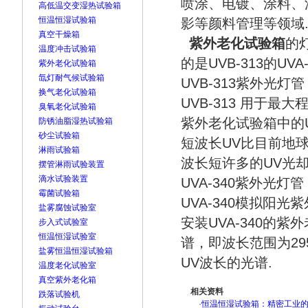
喷涂、电镀、涂料、
高低温交变湿热试验箱
恒温恒湿试验箱
影等颜料管理等领域
真空干燥箱
紫外老化试验箱
的灯
温度冲击试验箱
的是UVB-313的UVA-
紫外老化试验箱
氙灯耐气候试验箱
UVB-313紫外光灯管
换气老化试验箱
UVB-313 用于最
臭氧老化试验箱
紫外老化试验箱中的U
防锈油脂湿热试验箱
砂尘试验箱
短波长UV比目前地
淋雨试验箱
波长短许多的UV光
摆管淋雨试验装置
滴水试验装置
UVA-340紫外光灯管
霉菌试验箱
UVA-340模拟阳光
盐雾腐蚀试验室
安装UVA-340的
步入式试验室
恒温恒湿试验室
谱，即波长范围为295
盐雾恒温恒湿试验箱
UV波长的光谱.
温度老化试验室
真空紫外老化箱
相关资料
跌落试验机
·
恒温恒湿试验箱：精密工业