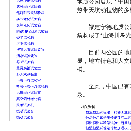
地质公园展现了中国
温度冲击试验箱
紫外老化试验箱
热带天坑动植物的多
氙灯耐气候试验箱
换气老化试验箱
臭氧老化试验箱
福建宁德地质公园
防锈油脂湿热试验箱
貌构成了“山海川岛
砂尘试验箱
淋雨试验箱
摆管淋雨试验装置
目前两公园的地质
滴水试验装置
显，地方特色和人文
霉菌试验箱
盐雾腐蚀试验室
模。
步入式试验室
恒温恒湿试验室
至此，中国已有2
盐雾恒温恒湿试验箱
温度老化试验室
录。
真空紫外老化箱
跌落试验机
相关资料
振动试验台
·
恒温恒湿试验箱：精密工业
振动试验台
·
恒温恒湿试验箱传统加湿工
·
恒温恒湿试验箱试验中断问
·
恒温恒湿试验箱传统加湿模