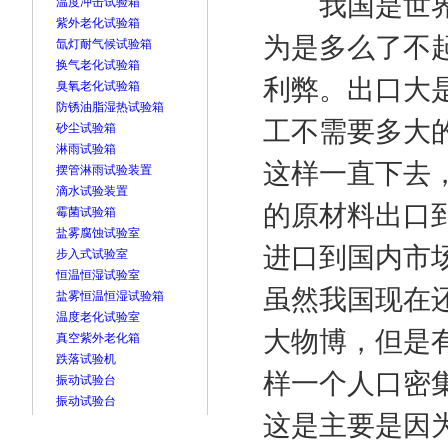
我国是世界上
温度冲击试验箱
紫外老化试验箱
为是多么了不
氙灯耐气候试验箱
换气老化试验箱
利弊。出口大
臭氧老化试验箱
防锈油脂湿热试验箱
工不需要多大
砂尘试验箱
淋雨试验箱
这样一直下去
摆管淋雨试验装置
滴水试验装置
的原材料出口
霉菌试验箱
盐雾腐蚀试验室
进口到国内市
步入式试验室
恒温恒湿试验室
虽然我国现在
盐雾恒温恒湿试验箱
温度老化试验室
大物博，但是
真空紫外老化箱
跌落试验机
样一个人口密
振动试验台
振动试验台
这是主要是因