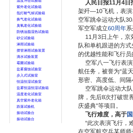
温度冲击试验箱
人民日报11月4日
紫外老化试验箱
架歼—10飞机，表演
氙灯耐气候试验箱
空军跳伞运动大队3
换气老化试验箱
臭氧老化试验箱
军空军成立
60周年
系
防锈油脂湿热试验箱
11月3日上午，
砂尘试验箱
淋雨试验箱
队和单机跟进的方式
摆管淋雨试验装置
的优越性能和飞行员
滴水试验装置
空军八一飞行表演
霉菌试验箱
盐雾腐蚀试验室
航任务，被誉为“蓝
步入式试验室
形密、高度低、间隔
恒温恒湿试验室
空军跳伞运动大队
盐雾恒温恒湿试验箱
温度老化试验室
牌，先后8次打破世界
真空紫外老化箱
庆盛典”等项目。
跌落试验机
振动试验台
飞行难度，高于
国
振动试验台
“此次表演飞行，
在空军航空兵某师师