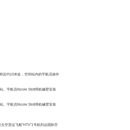
站附近约10米处，空间站内的宇航员操作
航员Nicole Stott用机械臂安装
航员Nicole Stott用机械臂安装
太空货运飞船“HTV”1号机到达国际空