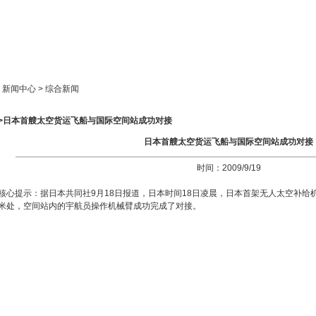
新闻中心
产品展示
成功案例
人才策略
> 新闻中心 > 综合新闻
>>日本首艘太空货运飞船与国际空间站成功对接
日本首艘太空货运飞船与国际空间站成功对接
时间：2009/9/19
核心提示：据日本共同社9月18日报道，日本时间18日凌晨，日本首架无人太空补给机“
米处，空间站内的宇航员操作机械臂成功完成了对接。