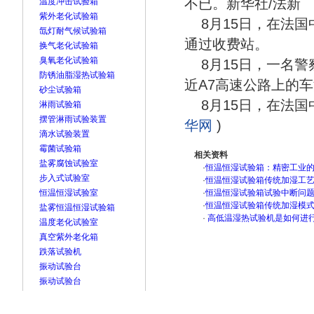
不已。新华社/法新
温度冲击试验箱
紫外老化试验箱
8月15日，在法
氙灯耐气候试验箱
通过收费站。
换气老化试验箱
臭氧老化试验箱
8月15日，一名
防锈油脂湿热试验箱
近A7高速公路上的车
砂尘试验箱
8月15日，在法国
淋雨试验箱
摆管淋雨试验装置
华网
)
滴水试验装置
霉菌试验箱
相关资料
盐雾腐蚀试验室
·
恒温恒湿试验箱：精密工业
步入式试验室
·
恒温恒湿试验箱传统加湿工
恒温恒湿试验室
·
恒温恒湿试验箱试验中断问
·
恒温恒湿试验箱传统加湿模
盐雾恒温恒湿试验箱
·
高低温湿热试验机是如何进
温度老化试验室
真空紫外老化箱
跌落试验机
振动试验台
振动试验台