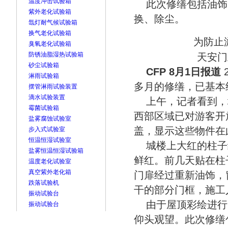
温度冲击试验箱
此次修缮包括油饰
紫外老化试验箱
换、除尘。
氙灯耐气候试验箱
换气老化试验箱
为防止
臭氧老化试验箱
防锈油脂湿热试验箱
天安门
砂尘试验箱
CFP 8月1日报道
淋雨试验箱
多月的修缮，已基本
摆管淋雨试验装置
滴水试验装置
上午，记者看到，
霉菌试验箱
西部区域已对游客开
盐雾腐蚀试验室
盖，显示这些物件在
步入式试验室
恒温恒湿试验室
城楼上大红的柱子
盐雾恒温恒湿试验箱
鲜红。前几天贴在柱
温度老化试验室
真空紫外老化箱
门扉经过重新油饰，
跌落试验机
干的部分门框，施工
振动试验台
由于屋顶彩绘进行
振动试验台
仰头观望。此次修缮