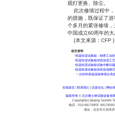
观灯更换、除尘。
此次修缮过程中，
的措施，既保证了游
个多月的紧张修缮，
中国成立60周年的大
(本文来源：CFP 
相关资料
·
恒温恒湿试验箱：精密工业
·
恒温恒湿试验箱传统加湿工
·
恒温恒湿试验箱试验中断问
·
恒温恒湿试验箱传统加湿模
·
一台好的高低温箱体现出高
在线留言
|
联系我们
|
仪器论坛
|
网站
版权所有
©
北京雅士林试验设备有
Copyright(c) Beijing Yashilin 
电话：010-68176855 6817858
地址：北京市大兴经济