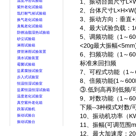
1、振动台面尺寸L×W
温度冲击试验箱
紫外老化试验箱
2、台体尺寸L×H×W(cm
氙灯耐气候试验箱
3、振动方向：垂直
换气老化试验箱
臭氧老化试验箱
4、最大试验负载：1
防锈油脂湿热试验箱
5、调频功能（1～6
砂尘试验箱
<20g最大振幅<5mm
淋雨试验箱
摆管淋雨试验装置
6、扫频功能（1～6
滴水试验装置
标准来回扫频
霉菌试验箱
盐雾腐蚀试验室
7、可程式功能（1～
步入式试验室
8、倍频功能(1～60
恒温恒湿试验室
③.低到高再到低频
盐雾恒温恒湿试验箱
温度老化试验室
9、对数功能（1～6
真空紫外老化箱
下频--3种模式对数/
跌落试验机
10、振动机功率（K
振动试验台
振动试验台
11、振幅(可调范围m
12、最大加速度：