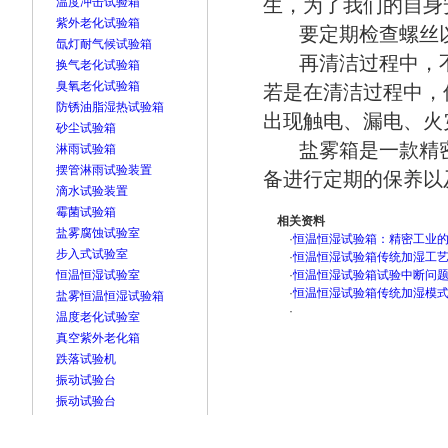
生，为了我们的自身
温度冲击试验箱
紫外老化试验箱
要定期检查螺丝以
氙灯耐气候试验箱
再清洁过程中，不
换气老化试验箱
臭氧老化试验箱
若是在清洁过程中，
防锈油脂湿热试验箱
出现触电、漏电、火
砂尘试验箱
盐雾箱是一款精密
淋雨试验箱
摆管淋雨试验装置
备进行定期的保养以
滴水试验装置
霉菌试验箱
相关资料
盐雾腐蚀试验室
·
恒温恒湿试验箱：精密工业
步入式试验室
·
恒温恒湿试验箱传统加湿工
恒温恒湿试验室
·
恒温恒湿试验箱试验中断问
·
恒温恒湿试验箱传统加湿模
盐雾恒温恒湿试验箱
·
温度老化试验室
真空紫外老化箱
跌落试验机
振动试验台
振动试验台