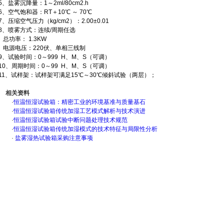
5、盐雾沉降量：1～2ml/80cm2.h
6、空气饱和器：RT＋10℃ ～ 70℃
7、压缩空气压力（kg/cm2）：2.00±0.01
8、喷雾方式：连续/周期任选
总功率： 1.3KW
电源电压：220伏、单相三线制
9、试验时间：0～999 H、M、S（可调）
10、周期时间：0～99 H、M、S（可调）
11、试样架：试样架可满足15℃～30℃倾斜试验（两层）；
相关资料
·
恒温恒湿试验箱：精密工业的环境基准与质量基石
·
恒温恒湿试验箱传统加湿工艺模式解析与技术演进
·
恒温恒湿试验箱试验中断问题处理技术规范
·
恒温恒湿试验箱传统加湿模式的技术特征与局限性分析
·
盐雾湿热试验箱采购注意事项