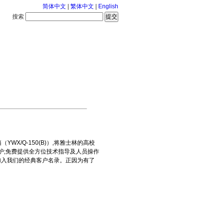
简体中文
|
繁体中文
|
English
搜索
服务中心
2026-8-8 星期六
X/Q-150(B)）,将雅士林的高校
护;免费提供全方位技术指导及人员操作
高校加入我们的经典客户名录。正因为有了