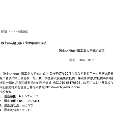
新闻中心
产品展示
成功案例
人才策略
> 新闻中心 > 公司新闻
>>雅士林与哈尔滨工业大学签约成功
雅士林与哈尔滨工业大学签约成功
时间：2007/10/22
雅士林与哈尔滨工业大学签约成功,贵校于07年10月在我公司购买了一台盐雾试验箱（YW
客户名录又添上金色的一笔。我们的盐雾试验箱免费提供一年设备保修,并提供终身维
培训,一流的品质和服务是您的理想选择! 电话:010-68176855，欢迎广大名企及
你们的支持才会使雅士林再添辉煌!
http://www.bjyashilin.com
技术参数
1、温度范围：RT+5℃～55℃
2、湿度范围：85～98%％R.H
3、温度波动度：≤±0.5℃
4、温度均匀度：≤±2℃