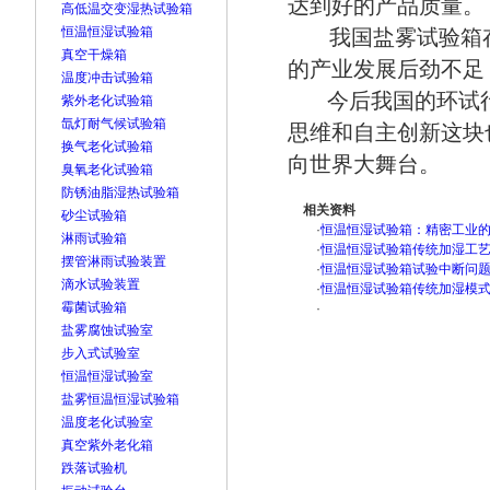
达到好的产品质量。
高低温交变湿热试验箱
恒温恒湿试验箱
我国盐雾试验箱存
真空干燥箱
的产业发展后劲不足
温度冲击试验箱
今后我国的环试行
紫外老化试验箱
氙灯耐气候试验箱
思维和自主创新这块
换气老化试验箱
向世界大舞台。
臭氧老化试验箱
防锈油脂湿热试验箱
相关资料
砂尘试验箱
·
恒温恒湿试验箱：精密工业
淋雨试验箱
·
恒温恒湿试验箱传统加湿工
摆管淋雨试验装置
·
恒温恒湿试验箱试验中断问
滴水试验装置
·
恒温恒湿试验箱传统加湿模
霉菌试验箱
·
盐雾腐蚀试验室
步入式试验室
恒温恒湿试验室
盐雾恒温恒湿试验箱
温度老化试验室
真空紫外老化箱
跌落试验机