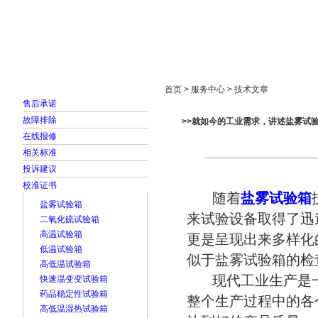
首页
走进雅士林
新闻中心
产品展示
首页 > 服务中心 > 技术文章
售后承诺
故障排除
>>就如今的工业需求，讲述盐雾试
在线报修
相关标准
投诉建议
校准证书
随着
盐雾试验箱
盐雾试验箱
来试验设备取得了迅
二氧化硫试验箱
高温试验箱
更是呈现出来多样化
低温试验箱
似于盐雾试验箱的检
高低温试验箱
现代工业生产是一
快速温变变试验箱
药品稳定性试验箱
整个生产过程中的各
高低温湿热试验箱