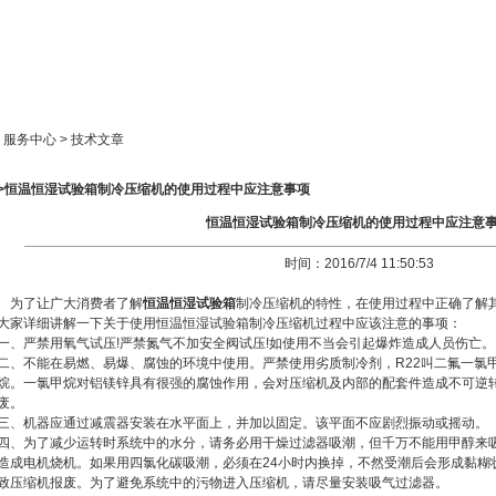
新闻中心
产品展示
成功案例
人才策略
> 服务中心 > 技术文章
>>恒温恒湿试验箱制冷压缩机的使用过程中应注意事项
恒温恒湿试验箱制冷压缩机的使用过程中应注意
时间：2016/7/4 11:50:53
为了让广大消费者了解
恒温恒湿试验箱
制冷压缩机的特性，在使用过程中正确了解
大家详细讲解一下关于使用恒温恒湿试验箱制冷压缩机过程中应该注意的事项：
一、严禁用氧气试压!严禁氮气不加安全阀试压!如使用不当会引起爆炸造成人员伤亡。
二、不能在易燃、易爆、腐蚀的环境中使用。严禁使用劣质制冷剂，R22叫二氟一氯甲
烷。一氯甲烷对铝镁锌具有很强的腐蚀作用，会对压缩机及内部的配套件造成不可逆
废。
三、机器应通过减震器安装在水平面上，并加以固定。该平面不应剧烈振动或摇动。
四、为了减少运转时系统中的水分，请务必用干燥过滤器吸潮，但千万不能用甲醇来
造成电机烧机。如果用四氯化碳吸潮，必须在24小时内换掉，不然受潮后会形成黏糊
致压缩机报废。为了避免系统中的污物进入压缩机，请尽量安装吸气过滤器。