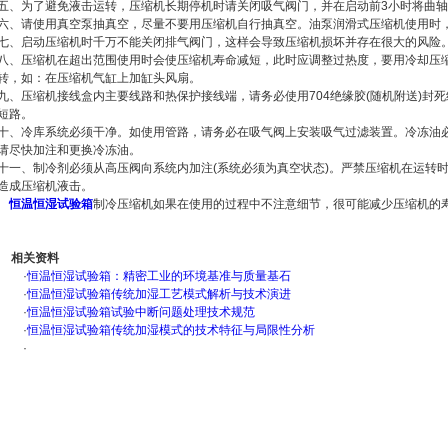
五、为了避免液击运转，压缩机长期停机时请关闭吸气阀门，并在启动前3小时将曲
六、请使用真空泵抽真空，尽量不要用压缩机自行抽真空。油泵润滑式压缩机使用时
七、启动压缩机时千万不能关闭排气阀门，这样会导致压缩机损坏并存在很大的风险
八、压缩机在超出范围使用时会使压缩机寿命减短，此时应调整过热度，要用冷却压
转，如：在压缩机气缸上加缸头风扇。
九、压缩机接线盒内主要线路和热保护接线端，请务必使用704绝缘胶(随机附送)封
短路。
十、冷库系统必须干净。如使用管路，请务必在吸气阀上安装吸气过滤装置。冷冻油
请尽快加注和更换冷冻油。
十一、制冷剂必须从高压阀向系统内加注(系统必须为真空状态)。严禁压缩机在运转
造成压缩机液击。
恒温恒湿试验箱
制冷压缩机如果在使用的过程中不注意细节，很可能减少压缩机的
相关资料
·
恒温恒湿试验箱：精密工业的环境基准与质量基石
·
恒温恒湿试验箱传统加湿工艺模式解析与技术演进
·
恒温恒湿试验箱试验中断问题处理技术规范
·
恒温恒湿试验箱传统加湿模式的技术特征与局限性分析
·