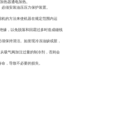
轴加热器通电加热。
，必须安装油压压力保护装置。
。
缩机的方法来使机器在规定范围内运
死绝缘，以免脱落和回霜过多时造成碰线
必须保持清洁。如发现冷冻油缺或脏，
时从吸气阀加注过量的制冷剂，否则会
寿命，导致不必要的损失。