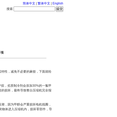
简体中文
|
繁体中文
|
English
搜索
服务中心
2026-8-7 星期五
事项
其特性，减免不必要的麻烦，下面就给
烷，劣质制冷剂会添加30%的一氯甲
转的损坏，最终导致整台压缩机完全报
吸潮，因为甲醇会严重损坏电机线圈，
状物体进入压缩机内，损坏零部件，导