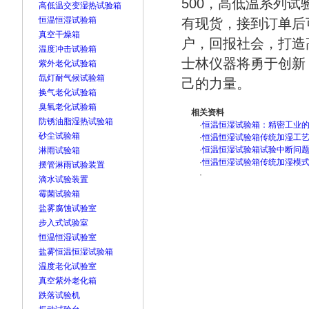
500
，高低温系列试
高低温交变湿热试验箱
恒温恒湿试验箱
有现货，接到订单后
真空干燥箱
户，回报社会，打造
温度冲击试验箱
士林仪器将勇于创新
紫外老化试验箱
氙灯耐气候试验箱
己的力量。
换气老化试验箱
臭氧老化试验箱
相关资料
防锈油脂湿热试验箱
·
恒温恒湿试验箱：精密工业
砂尘试验箱
·
恒温恒湿试验箱传统加湿工
·
恒温恒湿试验箱试验中断问
淋雨试验箱
·
恒温恒湿试验箱传统加湿模
摆管淋雨试验装置
·
滴水试验装置
霉菌试验箱
盐雾腐蚀试验室
步入式试验室
恒温恒湿试验室
盐雾恒温恒湿试验箱
温度老化试验室
真空紫外老化箱
跌落试验机