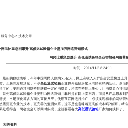
新闻中心
产品展示
成功案例
人才策略
> 服务中心 > 技术文章
>>网民比重急剧攀升 高低温试验箱企业需加强网络营销模式
网民比重急剧攀升 高低温试验箱企业需加强网络营
时间：2014/11/3 8:24:11
最新的数据表明，今年中国网民人数约5.5亿人，网上高收入人群所占比重快速上升
惯。互联网发展迅猛，不少
高低温试验箱
企业也开始纷纷加入网络营销的队伍。然而
得了的，要想通过网络营销获得一定的消费者，还需在营销上攻心，让消费者心甘情
首先高低温试验箱企业要明白网络营销并非只是在网上卖东西，而是从产品形象到
情况、市场变化等多方面的直接反应，使用互联网进行推广，必须实现精准的网络营
然需要更专业的技术，更完善的监测体系，这不是也意味着更高的成本吗?然而，精
果处理得当，两者完全可以同时实现，这就要看各大
高低温试验箱
厂家如何抉择了。
相关资料