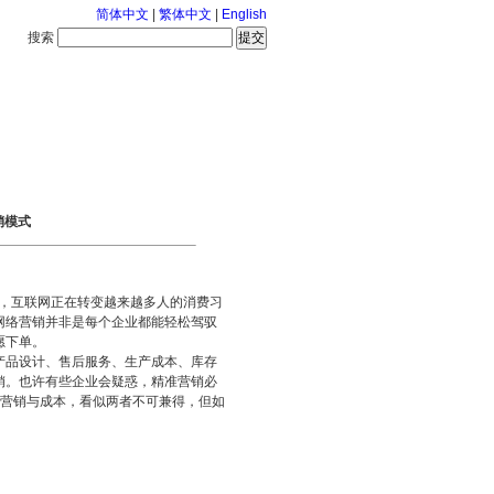
简体中文
|
繁体中文
|
English
搜索
服务中心
2026-8-6 星期四
销模式
，互联网正在转变越来越多人的消费习
网络营销并非是每个企业都能轻松驾驭
愿下单。
产品设计、售后服务、生产成本、库存
销。也许有些企业会疑惑，精准营销必
准营销与成本，看似两者不可兼得，但如