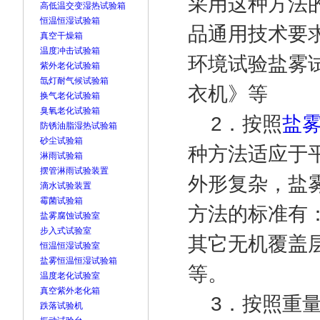
采用这种方法的标
高低温交变湿热试验箱
恒温恒湿试验箱
品通用技术要求》
真空干燥箱
温度冲击试验箱
环境试验盐雾试验
紫外老化试验箱
氙灯耐气候试验箱
衣机》等
换气老化试验箱
臭氧老化试验箱
2．按照
盐
防锈油脂湿热试验箱
砂尘试验箱
种方法适应于
淋雨试验箱
摆管淋雨试验装置
外形复杂，盐
滴水试验装置
霉菌试验箱
方法的标准有：G
盐雾腐蚀试验室
步入式试验室
其它无机覆盖
恒温恒湿试验室
盐雾恒温恒湿试验箱
等。
温度老化试验室
真空紫外老化箱
3．按照重量
跌落试验机