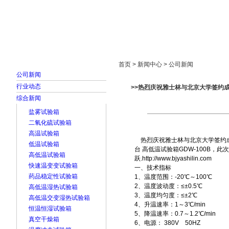
首页
走进雅士林
新闻中心
产品展示
首页 > 新闻中心 > 公司新闻
公司新闻
行业动态
>>热烈庆祝雅士林与北京大学签约
综合新闻
盐雾试验箱
二氧化硫试验箱
高温试验箱
热烈庆祝雅士林与北京大学签约成
低温试验箱
台 高低温试验箱GDW-100B，
高低温试验箱
跃.
http://www.bjyashilin.com
快速温变变试验箱
一、技术指标
药品稳定性试验箱
1、温度范围：-20℃～100℃
2、温度波动度：≤±0.5℃
高低温湿热试验箱
3、温度均匀度：≤±2℃
高低温交变湿热试验箱
4、升温速率：1～3℃/min
恒温恒湿试验箱
5、降温速率：0.7～1.2℃/min
真空干燥箱
6、电源： 380V 50HZ