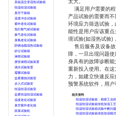
太大。
高低温交变湿热试验箱
恒温恒湿试验箱
满足用户需要的程
真空干燥箱
产品试验的需要而不
温度冲击试验箱
环境应力筛选试验，
紫外老化试验箱
氙灯耐气候试验箱
能性是用户应该重点
换气老化试验箱
境试验(如湿热试验
臭氧老化试验箱
售后服务及设备故
防锈油脂湿热试验箱
砂尘试验箱
障，一旦出现问题使
淋雨试验箱
身具有的故障诊断能
摆管淋雨试验装置
滴水试验装置
重新投入使用。在这
霉菌试验箱
力，如建立快速反应
盐雾腐蚀试验室
预警系统软件，用户
步入式试验室
恒温恒湿试验室
盐雾恒温恒湿试验箱
相关资料
·
恒温恒湿试验箱：精密工业
温度老化试验室
·
恒温恒湿试验箱传统加湿工
真空紫外老化箱
·
恒温恒湿试验箱试验中断问
跌落试验机
·
恒温恒湿试验箱传统加湿模