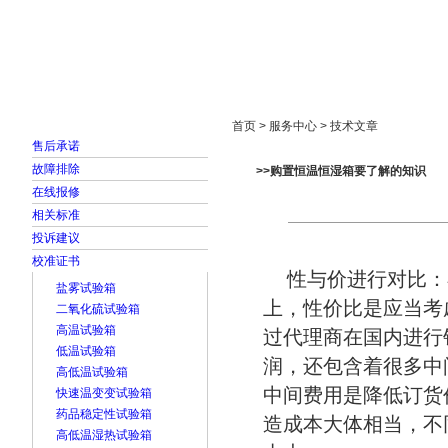
首页
走进雅士林
新闻中心
产品展示
首页 > 服务中心 > 技术文章
售后承诺
故障排除
>>购置恒温恒湿箱要了解的知识
在线报修
相关标准
投诉建议
校准证书
性与价进行对比：
盐雾试验箱
上，性价比是应当考
二氧化硫试验箱
高温试验箱
过代理商在国内进行
低温试验箱
润，还包含着很多中
高低温试验箱
中间费用是降低订货
快速温变变试验箱
药品稳定性试验箱
造成本大体相当，不
高低温湿热试验箱