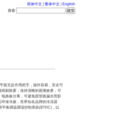
简体中文
|
繁体中文
|
English
搜索
服务中心
2026-8-8 星期六
平面无反作用把手，操作容易，安全可
须雨刷除雾，保持清晰的观测效果，可
、电路板分离，可避免因管路漏水而影
口环保冷媒，世界知名品牌的冷冻器
平衡调温调湿控制系统(BTHC)，以