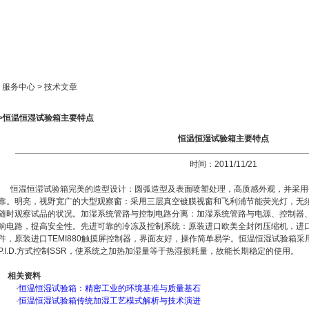
新闻中心
产品展示
成功案例
人才策略
> 服务中心 > 技术文章
>>恒温恒湿试验箱主要特点
恒温恒湿试验箱主要特点
时间：2011/11/21
恒温恒湿试验箱完美的造型设计：圆弧造型及表面喷塑处理，高质感外观，并采用
靠。明亮，视野宽广的大型观察窗：采用三层真空镀膜视窗和飞利浦节能荧光灯，无
随时观察试品的状况。加湿系统管路与控制电路分离：加湿系统管路与电源、控制器
响电路，提高安全性。先进可靠的冷冻及控制系统：原装进口欧美全封闭压缩机，进
件，原装进口TEMI880触摸屏控制器，界面友好，操作简单易学。恒温恒湿试验箱采用
P.I.D.方式控制SSR，使系统之加热加湿量等于热湿损耗量，故能长期稳定的使用。
相关资料
·
恒温恒湿试验箱：精密工业的环境基准与质量基石
·
恒温恒湿试验箱传统加湿工艺模式解析与技术演进