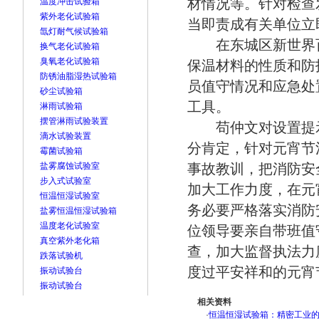
材情况等。针对检查
温度冲击试验箱
紫外老化试验箱
当即责成有关单位立
氙灯耐气候试验箱
在东城区新世界百
换气老化试验箱
臭氧老化试验箱
保温材料的性质和防
防锈油脂湿热试验箱
员值守情况和应急处
砂尘试验箱
工具。
淋雨试验箱
摆管淋雨试验装置
苟仲文对设置提示
滴水试验装置
分肯定，针对元宵节
霉菌试验箱
盐雾腐蚀试验室
事故教训，把消防安
步入式试验室
加大工作力度，在元
恒温恒湿试验室
务必要严格落实消防
盐雾恒温恒湿试验箱
温度老化试验室
位领导要亲自带班值
真空紫外老化箱
查，加大监督执法力
跌落试验机
度过平安祥和的元宵
振动试验台
振动试验台
相关资料
·
恒温恒湿试验箱：精密工业