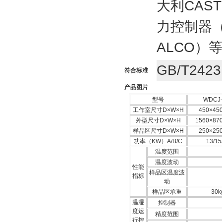
大利CAS
力控制器（
ALCO）
GB/T2423
符合标准
产品图片
型号
WDCJ-
工作室尺寸D×W×H
450×45
外型尺寸D×W×H
1560×87
样品区尺寸D×W×H
250×25
功率（KW）A/B/C
13/15
温度范围
温度波动
性能
样品区温度波
指标
动
样品区承重
30k
温湿
控制器
度运
精度范围
行控