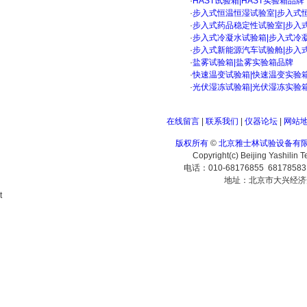
·
HAST试验箱|HAST实验箱品牌
·
步入式恒温恒湿试验室|步入式
·
步入式药品稳定性试验室|步入
·
步入式冷凝水试验箱|步入式冷
·
步入式新能源汽车试验舱|步入
·
盐雾试验箱|盐雾实验箱品牌
·
快速温变试验箱|快速温变实验
·
光伏湿冻试验箱|光伏湿冻实验
在线留言
|
联系我们
|
仪器论坛
|
网站
版权所有
©
北京雅士林试验设备有
Copyright(c) Beijing Yashilin 
电话：010-68176855 6817858
地址：北京市大兴经济
t