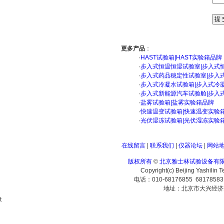
更多产品
：
·
HAST试验箱|HAST实验箱品牌
·
步入式恒温恒湿试验室|步入式
·
步入式药品稳定性试验室|步入
·
步入式冷凝水试验箱|步入式冷
·
步入式新能源汽车试验舱|步入
·
盐雾试验箱|盐雾实验箱品牌
·
快速温变试验箱|快速温变实验
·
光伏湿冻试验箱|光伏湿冻实验
在线留言
|
联系我们
|
仪器论坛
|
网站
版权所有
©
北京雅士林试验设备有
Copyright(c) Beijing Yashilin 
电话：010-68176855 6817858
地址：北京市大兴经济
t