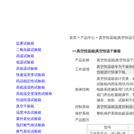
首页
走进雅士林
新闻中心
产品展示
首页 > 产品中心 > 真空恒温箱|真空恒温
盐雾试验箱
二氧化硫试验箱
>>真空恒温箱|真空恒温干燥箱
高温试验箱
产品名称
真空恒温箱|真空恒温干
低温试验箱
真空恒温箱专为干燥热
高低温试验箱
工作原理
也能进行快速干燥。
快速温变变试验箱
真空恒温箱设计完美，
药品稳定性试验箱
试验箱内胆采用SUS30
高低温湿热试验箱
箱体结构
电路系统侧采用门式开
高低温交变湿热试验箱
箱门闭合松紧能调节，
恒温恒湿试验箱
储存、加热、试验和干
真空干燥箱
控制系统
真空恒温箱温度控制器
温度冲击试验箱
保护系统
整机保护系统由超温保
紫外老化试验箱
产品图片
氙灯耐气候试验箱
型号
换气老化试验箱
工作室尺寸：深×宽×高