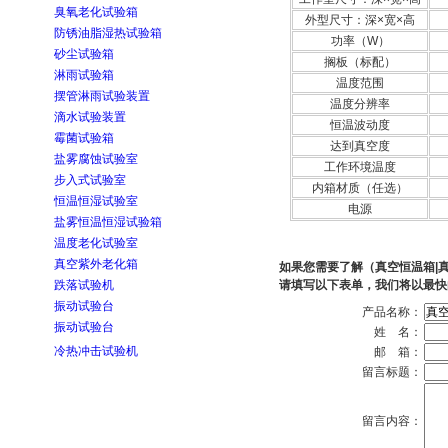
臭氧老化试验箱
外型尺寸：深×宽×高
防锈油脂湿热试验箱
功率（W）
砂尘试验箱
搁板（标配）
淋雨试验箱
温度范围
摆管淋雨试验装置
温度分辨率
滴水试验装置
恒温波动度
霉菌试验箱
达到真空度
盐雾腐蚀试验室
工作环境温度
步入式试验室
内箱材质（任选）
恒温恒湿试验室
电源
盐雾恒温恒湿试验箱
温度老化试验室
真空紫外老化箱
如果您需要了解（真空恒温箱|
跌落试验机
请填写以下表单，我们将以最快
振动试验台
产品名称：
振动试验台
姓 名：
冷热冲击试验机
邮 箱：
留言标题：
留言内容：