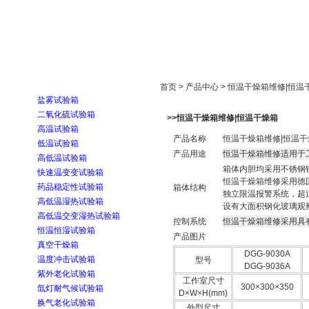
首页
走进雅士林
新闻中心
产品展示
首页 > 产品中心 > 恒温干燥箱维修|恒温
盐雾试验箱
二氧化硫试验箱
>>恒温干燥箱维修|恒温干燥箱
高温试验箱
产品名称
恒温干燥箱维修|恒温干
低温试验箱
产品用途
恒温干燥箱维修适用于
高低温试验箱
箱体内胆均采用不锈钢
快速温变变试验箱
恒温干燥箱维修采用德
药品稳定性试验箱
箱体结构
独立限温报警系统，超
高低温湿热试验箱
设有大面积钢化玻璃观
高低温交变湿热试验箱
控制系统
恒温干燥箱维修采用具
恒温恒湿试验箱
产品图片
真空干燥箱
DGG-9030A
温度冲击试验箱
型号
DGG-9036A
紫外老化试验箱
工作室尺寸
300×300×350
氙灯耐气候试验箱
D×W×H(mm)
换气老化试验箱
外型尺寸