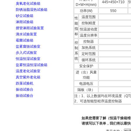
445×450×710
5
臭氧老化试验箱
D×W×H(mm)
防锈油脂湿热试验箱
功率(W)
550
砂尘试验箱
温度范围
性
淋雨试验箱
控制精度
能
摆管淋雨试验装置
指
恒温波动度
标
滴水试验装置
温度分辨率
霉菌试验箱
控制器
控
盐雾腐蚀试验室
加热系统
制
步入式试验室
系
定时范围
统
恒温恒湿试验室
循环系统
盐雾恒温恒湿试验箱
安全保护
温度老化试验室
进（出）风量
真空紫外老化箱
功能
跌落试验机
电源电压
振动试验台
隔板（块）
振动试验台
注：1、以上数据均在环境温度（QT
2、可选智能型程序温度控制器
如果您需要了解（恒温干燥箱维
请填写以下表单，我们将以最快