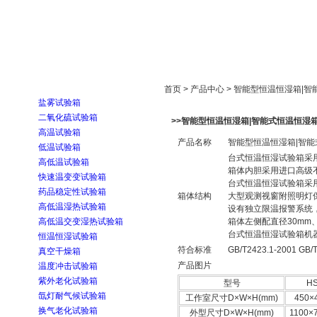
首页
走进雅士林
新闻中心
产品展示
首页 > 产品中心 > 智能型恒温恒湿箱|
盐雾试验箱
二氧化硫试验箱
>>智能型恒温恒湿箱|智能式恒温恒湿
高温试验箱
产品名称
智能型恒温恒湿箱|智
低温试验箱
台式恒温恒湿试验箱采
高低温试验箱
箱体内胆采用进口高级不
快速温变变试验箱
台式恒温恒湿试验箱采
药品稳定性试验箱
箱体结构
大型观测视窗附照明灯
高低温湿热试验箱
设有独立限温报警系统
高低温交变湿热试验箱
箱体左侧配直径30mm
台式恒温恒湿试验箱机
恒温恒湿试验箱
符合标准
GB/T2423.1-2001 GB/
真空干燥箱
产品图片
温度冲击试验箱
紫外老化试验箱
型号
HS
氙灯耐气候试验箱
工作室尺寸D×W×H(mm)
450×
换气老化试验箱
外型尺寸D×W×H(mm)
1100×