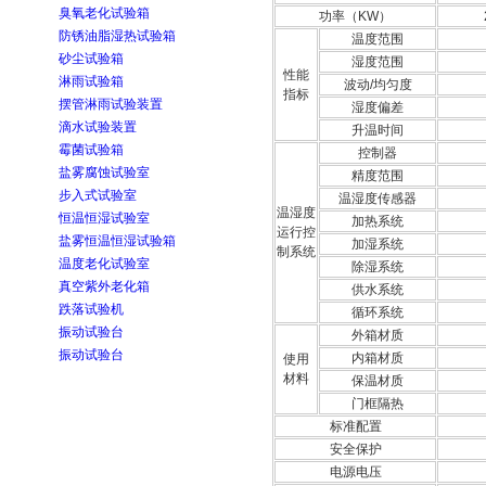
臭氧老化试验箱
功率（KW）
防锈油脂湿热试验箱
温度范围
砂尘试验箱
湿度范围
性能
淋雨试验箱
波动/均匀度
指标
摆管淋雨试验装置
湿度偏差
滴水试验装置
升温时间
霉菌试验箱
控制器
盐雾腐蚀试验室
精度范围
步入式试验室
温湿度传感器
温湿度
恒温恒湿试验室
加热系统
运行控
盐雾恒温恒湿试验箱
加湿系统
制系统
温度老化试验室
除湿系统
真空紫外老化箱
供水系统
跌落试验机
循环系统
振动试验台
外箱材质
振动试验台
内箱材质
使用
材料
保温材质
门框隔热
标准配置
安全保护
电源电压