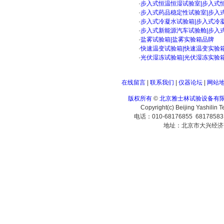
·
步入式恒温恒湿试验室|步入式
·
步入式药品稳定性试验室|步入
·
步入式冷凝水试验箱|步入式冷
·
步入式新能源汽车试验舱|步入
·
盐雾试验箱|盐雾实验箱品牌
·
快速温变试验箱|快速温变实验
·
光伏湿冻试验箱|光伏湿冻实验
在线留言
|
联系我们
|
仪器论坛
|
网站
版权所有
©
北京雅士林试验设备有
Copyright(c) Beijing Yashilin 
电话：010-68176855 6817858
地址：北京市大兴经济