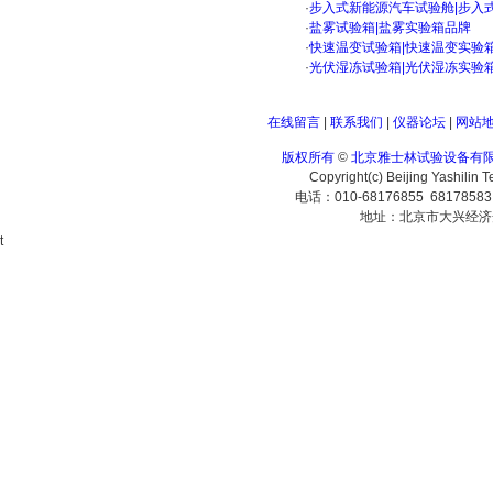
·
步入式新能源汽车试验舱|步入
·
盐雾试验箱|盐雾实验箱品牌
·
快速温变试验箱|快速温变实验
·
光伏湿冻试验箱|光伏湿冻实验
在线留言
|
联系我们
|
仪器论坛
|
网站
版权所有
©
北京雅士林试验设备有
Copyright(c) Beijing Yashilin 
电话：010-68176855 6817858
地址：北京市大兴经济
t