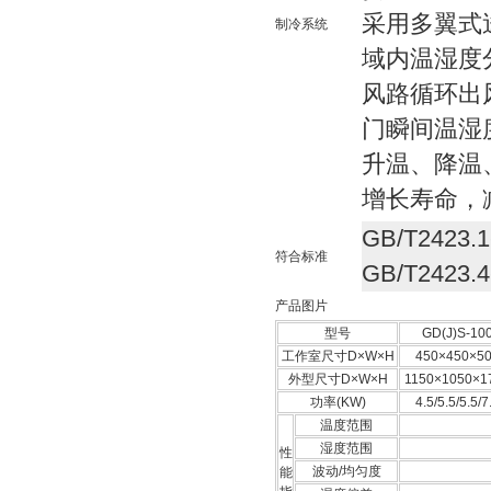
采用多翼式
制冷系统
域内温湿度
风路循环出
门瞬间温湿
升温、降温
增长寿命，
GB/T2423.
符合标准
GB/T2423.4
产品图片
型号
GD(J)S-10
工作室尺寸D×W×H
450×450×5
外型尺寸D×W×H
1150×1050×1
功率(KW)
4.5/5.5/5.5/7
温度范围
湿度范围
性
波动/均匀度
能