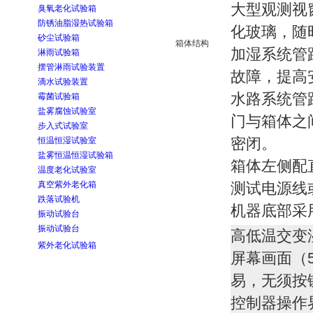
大型观测视
臭氧老化试验箱
防锈油脂湿热试验箱
化玻璃，随
砂尘试验箱
箱体结构
加湿系统管
淋雨试验箱
摆管淋雨试验装置
故障，提高
滴水试验装置
水路系统管
霉菌试验箱
盐雾腐蚀试验室
门与箱体之
步入式试验室
密闭。
恒温恒湿试验室
盐雾恒温恒湿试验箱
箱体左侧配直
温度老化试验室
真空紫外老化箱
测试电源线
跌落试验机
机器底部采
振动试验台
振动试验台
高低温交变
紫外老化试验箱
屏幕画面（5
易，无须按
控制器操作