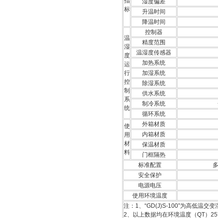
指
湿度偏差
标
升温时间
降温时间
控制器
温
精度范围
湿
温湿度传感器
度
加热系统
运
行
加湿系统
控
除湿系统
制
供水系统
系
制冷系统
统
循环系统
外箱材质
使
内箱材质
用
材
保温材质
料
门框隔热
标准配置
安全保护
电源电压
使用环境温度
注：1、“GD(J)S-100”为
高低温交变
2、以上数据均在环境温度（QT）2