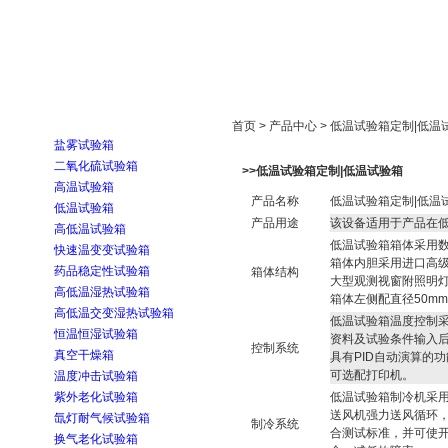
首页
走进雅士林
新闻中心
产品展示
首页 > 产品中心 > 低温试验箱定制|低温
盐雾试验箱
二氧化硫试验箱
>>低温试验箱定制|低温试验箱
高温试验箱
产品名称
低温试验箱定制|低温
低温试验箱
产品用途
该设备适用于产品在
高低温试验箱
低温试验箱箱体采用
快速温变变试验箱
箱体内胆采用进口高级
药品稳定性试验箱
箱体结构
大型观测视窗附照明
高低温湿热试验箱
箱体左侧配直径50m
高低温交变湿热试验箱
低温试验箱温度控制
恒温恒湿试验箱
资料及试验条件输入
控制系统
真空干燥箱
具有PID自动演算的
可选配打印机。
温度冲击试验箱
紫外老化试验箱
低温试验箱制冷机采用
送风机强力送风循环
氙灯耐气候试验箱
制冷系统
合测试标准，并可使
换气老化试验箱