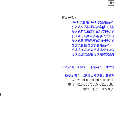
更多产品
：
·
HAST试验箱|HAST实验箱品牌
·
步入式恒温恒湿试验室|步入式
·
步入式药品稳定性试验室|步入
·
步入式冷凝水试验箱|步入式冷
·
步入式新能源汽车试验舱|步入
·
盐雾试验箱|盐雾实验箱品牌
·
快速温变试验箱|快速温变实验
·
光伏湿冻试验箱|光伏湿冻实验
在线留言
|
联系我们
|
仪器论坛
|
网站
版权所有
©
北京雅士林试验设备有
Copyright(c) Beijing Yashilin 
电话：010-68176855 6817858
地址：北京市大兴经济
t