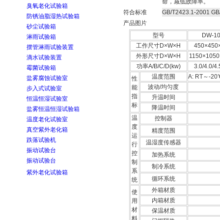
命，减低故障率。
臭氧老化试验箱
符合标准
GB/T2423.1-2001 GB
防锈油脂湿热试验箱
产品图片
砂尘试验箱
型号
DW-10
淋雨试验箱
工作尺寸D×W×H
450×450
摆管淋雨试验装置
外形尺寸D×W×H
1150×1050
滴水试验装置
功率A/B/C/D(kw)
3.0/4.0/4.
霉菌试验箱
温度范围
A:
RT～-20℃
盐雾腐蚀试验室
性
波动/均匀度
能
步入式试验室
指
升温时间
恒温恒湿试验室
标
降温时间
盐雾恒温恒湿试验箱
温
控制器
温度老化试验室
度
真空紫外老化箱
精度范围
运
跌落试验机
温湿度传感器
行
振动试验台
控
加热系统
振动试验台
制
制冷系统
系
紫外老化试验箱
循环系统
统
外箱材质
使
内箱材质
用
材
保温材质
料