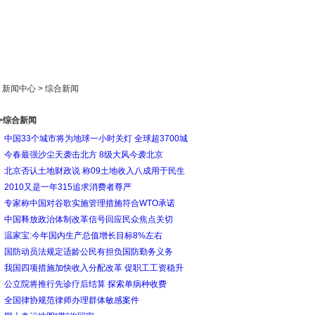
新闻中心
产品展示
成功案例
人才策略
> 新闻中心 > 综合新闻
>综合新闻
中国33个城市将为地球一小时关灯 全球超3700城
今春最强沙尘天袭击北方 8级大风今袭北京
北京否认土地财政说 称09土地收入八成用于民生
2010又是一年315追求消费者尊严
专家称中国对谷歌实施管理措施符合WTO承诺
中国释放政治体制改革信号回应民众焦点关切
温家宝:今年国内生产总值增长目标8%左右
国防动员法规定适龄公民有担负国防勤务义务
我国四项措施加快收入分配改革 促职工工资稳升
公立院将推行先诊疗后结算 探索单病种收费
全国律协规范律师办理群体敏感案件