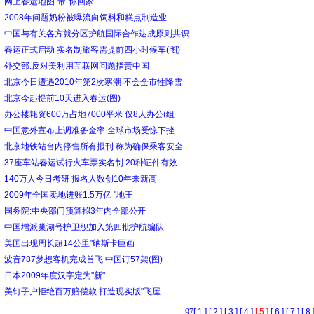
网上春运地图“带”你回家
2008年问题奶粉被曝流向饲料和糕点制造业
中国与有关各方就分区护航国际合作达成原则共识
春运正式启动 实名制旅客需提前四小时候车(图)
外交部:反对美利用互联网问题指责中国
北京今日遭遇2010年第2次寒潮 不会全市性降雪
北京今起提前10天进入春运(图)
办公楼耗资600万占地7000平米 仅8人办公(组
中国意外宣布上调准备金率 全球市场受惊下挫
北京地铁站台内停售所有报刊 称为确保乘客安全
37座车站春运试行火车票实名制 20种证件有效
140万人今日考研 报名人数创10年来新高
2009年全国卖地进账1.5万亿 "地王
国务院:中央部门预算拟3年内全部公开
中国增派巢湖号护卫舰加入第四批护航编队
美国出现周长超14公里"纳斯卡巨画
波音787梦想客机完成首飞 中国订57架(图)
日本2009年度汉字定为"新"
美钉子户拒绝百万赔偿款 打造现实版"飞屋
9
7
[ 1 ]
[ 2 ]
[ 3 ]
[ 4 ]
[ 5 ]
[ 6 ]
[ 7 ]
[ 8 