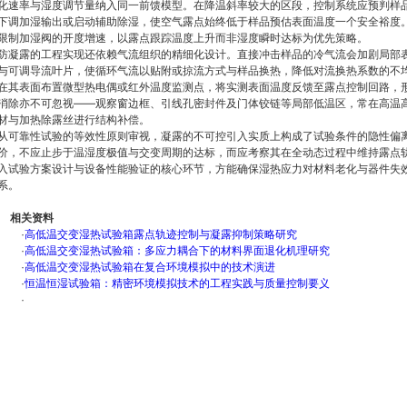
化速率与湿度调节量纳入同一前馈模型。在降温斜率较大的区段，控制系统应预判样
下调加湿输出或启动辅助除湿，使空气露点始终低于样品预估表面温度一个安全裕度。在低
限制加湿阀的开度增速，以露点跟踪温度上升而非湿度瞬时达标为优先策略。
防凝露的工程实现还依赖气流组织的精细化设计。直接冲击样品的冷气流会加剧局部
与可调导流叶片，使循环气流以贴附或掠流方式与样品换热，降低对流换热系数的不
在其表面布置微型热电偶或红外温度监测点，将实测表面温度反馈至露点控制回路，
消除亦不可忽视——观察窗边框、引线孔密封件及门体铰链等局部低温区，常在高温
材与加热除露丝进行结构补偿。
从可靠性试验的等效性原则审视，凝露的不可控引入实质上构成了试验条件的隐性偏
价，不应止步于温湿度极值与交变周期的达标，而应考察其在全动态过程中维持露点
入试验方案设计与设备性能验证的核心环节，方能确保湿热应力对材料老化与器件失
系。
相关资料
·
高低温交变湿热试验箱露点轨迹控制与凝露抑制策略研究
·
高低温交变湿热试验箱：多应力耦合下的材料界面退化机理研究
·
高低温交变湿热试验箱在复合环境模拟中的技术演进
·
恒温恒湿试验箱：精密环境模拟技术的工程实践与质量控制要义
·