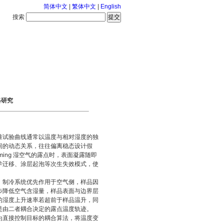
简体中文
|
繁体中文
|
English
搜索
服务中心
2026-8-8 星期六
略研究
准试验曲线通常以温度与相对湿度的独
间的动态关系，往往偏离稳态设计假
ing 湿空气的露点时，表面凝露随即
学迁移、涂层起泡等次生失效模式，使
，制冷系统优先作用于空气侧，样品因
步降低空气含湿量，样品表面与边界层
的湿度上升速率若超前于样品温升，同
是由二者耦合决定的露点温度轨迹。
为直接控制目标的耦合算法，将温度变