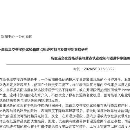
新闻中心
产品展示
成功案例
人才策略
> 新闻中心 > 公司新闻
>>高低温交变湿热试验箱露点轨迹控制与凝露抑制策略研究
高低温交变湿热试验箱露点轨迹控制与凝露抑制策
时间：2026/5/13 16:33:22
在高低温交变湿热试验中，一个长期被低估的技术变量是凝露现象的不可控发生。标
立边界定义环境应力，然而在快速交变工况下，样品表面温度与箱内空气露点温度之
设。当样品表面温度在降温段滞后于气温下降速率，或在升温段因热惯性而低于 incom
产生。这种非预期的液态水介入，不仅改变了原有的湿热老化机理，更可能引入电化
试验结果丧失与现场失效的物理对应性。
凝露风险的本质在于热质传递的非同步性。高低温交变湿热试验箱在执行降温程序时
比热容与导热路径的限制，表面温度下降速率显著滞后。若此时湿度控制系统未能同
空气的温差便可能跨越露点阈值。反之，在升温加湿段，蒸汽加湿或浅水盘蒸发带来
样会在低温样品表面诱发结露。因此，试验的有效边界并非温湿度两个孤立参数，而
露点轨迹控制的核心在于打破传统温湿度串级调节的惯性。工程上需建立以露点温度