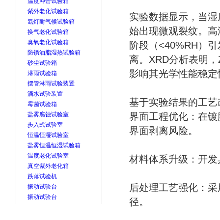
温度冲击试验箱
紫外老化试验箱
实验数据显示，当湿度
氙灯耐气候试验箱
始出现微观裂纹。高
换气老化试验箱
臭氧老化试验箱
阶段（<40%RH
防锈油脂湿热试验箱
离。XRD分析表明，
砂尘试验箱
影响其光学性能稳定
淋雨试验箱
摆管淋雨试验装置
滴水试验装置
基于实验结果的工艺
霉菌试验箱
盐雾腐蚀试验室
界面工程优化：在镀
步入式试验室
界面剥离风险。
恒温恒湿试验室
盐雾恒温恒湿试验箱
温度老化试验室
材料体系升级：开发
真空紫外老化箱
跌落试验机
后处理工艺强化：采
振动试验台
振动试验台
径。