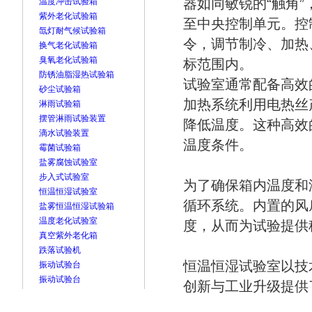
器如同敏锐的“触角
温度冲击试验箱
紫外老化试验箱
至中央控制单元。控
氙灯耐气候试验箱
令，调节制冷、加热
换气老化试验箱
臭氧老化试验箱
标范围内。
防锈油脂湿热试验箱
试验室通常配备高效
砂尘试验箱
加热系统利用电热丝
淋雨试验箱
摆管淋雨试验装置
降低温度。这种高效
滴水试验装置
温度条件。
霉菌试验箱
盐雾腐蚀试验室
步入式试验室
为了确保箱内温度和
恒温恒湿试验室
循环系统。内置的风
盐雾恒温恒湿试验箱
温度老化试验室
度，从而为试验提供
真空紫外老化箱
跌落试验机
恒温恒湿试验室以技
振动试验台
振动试验台
创新与工业升级提供